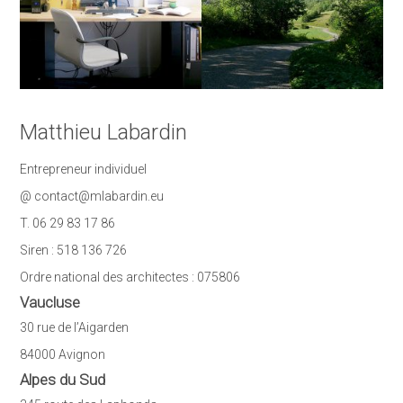
Matthieu Labardin
Entrepreneur individuel
@ contact@mlabardin.eu
T. 06 29 83 17 86
Siren : 518 136 726
Ordre national des architectes : 075806
Vaucluse
30 rue de l’Aigarden
84000 Avignon
Alpes du Sud