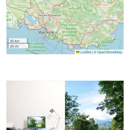
30 km
20 mi
Leaflet
|
©
OpenStreetMap